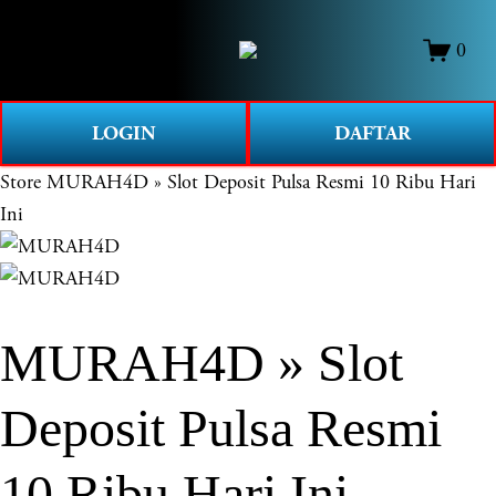
O
0
p
e
n
LOGIN
DAFTAR
M
e
Store
MURAH4D » Slot Deposit Pulsa Resmi 10 Ribu Hari
n
Ini
u
MURAH4D » Slot
Deposit Pulsa Resmi
10 Ribu Hari Ini