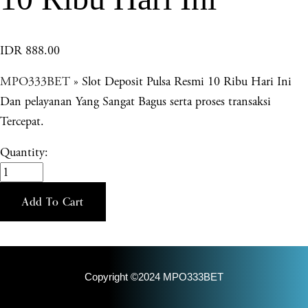
IDR 888.00
MPO333BET
» Slot Deposit Pulsa Resmi 10 Ribu Hari Ini
Dan pelayanan Yang Sangat Bagus serta proses transaksi
Tercepat.
Quantity:
Add To Cart
Copyright ©2024 MPO333BET