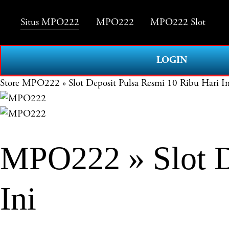
Situs MPO222
MPO222
MPO222 Slot
LOGIN
Store
MPO222 » Slot Deposit Pulsa Resmi 10 Ribu Hari In
MPO222 » Slot D
Ini