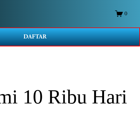
0
DAFTAR
mi 10 Ribu Hari