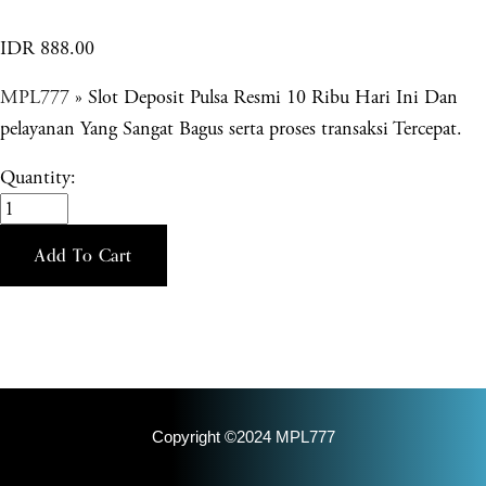
IDR 888.00
MPL777
» Slot Deposit Pulsa Resmi 10 Ribu Hari Ini Dan
pelayanan Yang Sangat Bagus serta proses transaksi Tercepat.
Quantity:
Add To Cart
Copyright ©2024 MPL777