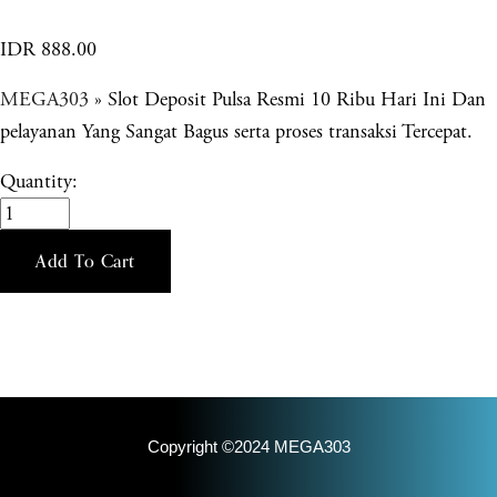
IDR 888.00
MEGA303
» Slot Deposit Pulsa Resmi 10 Ribu Hari Ini Dan
pelayanan Yang Sangat Bagus serta proses transaksi Tercepat.
Quantity:
Add To Cart
Copyright ©2024 MEGA303