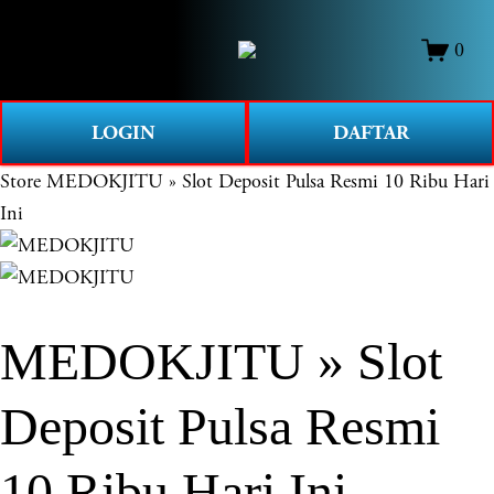
O
0
p
e
n
LOGIN
DAFTAR
M
e
Store
MEDOKJITU » Slot Deposit Pulsa Resmi 10 Ribu Hari
n
Ini
u
MEDOKJITU » Slot
Deposit Pulsa Resmi
10 Ribu Hari Ini