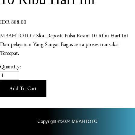
IDR 888.00
MBAHTOTO
» Slot Deposit Pulsa Resmi 10 Ribu Hari Ini
Dan pelayanan Yang Sangat Bagus serta proses transaksi
Tercepat.
Quantity:
Add To Cart
Copyright ©2024 MBAHTOTO