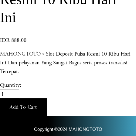
Ini
IDR 888.00
MAHONGTOTO
» Slot Deposit Pulsa Resmi 10 Ribu Hari
Ini Dan pelayanan Yang Sangat Bagus serta proses transaksi
Tercepat.
Quantity:
Add To Cart
Copyright ©2024 MAHONGTOTO