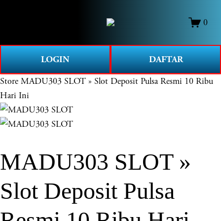
O
0
p
e
n
LOGIN
DAFTAR
M
e
Store
MADU303 SLOT » Slot Deposit Pulsa Resmi 10 Ribu
n
Hari Ini
u
MADU303 SLOT »
Slot Deposit Pulsa
Resmi 10 Ribu Hari