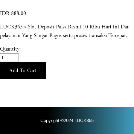
IDR 888.00
LUCK365
» Slot Deposit Pulsa Resmi 10 Ribu Hari Ini Dan
pelayanan Yang Sangat Bagus serta proses transaksi Tercepat.
Quantity:
Add To Cart
Copyright ©2024 LUCK365