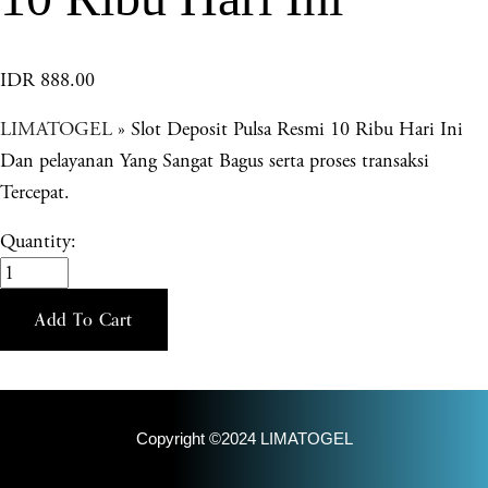
IDR 888.00
LIMATOGEL
» Slot Deposit Pulsa Resmi 10 Ribu Hari Ini
Dan pelayanan Yang Sangat Bagus serta proses transaksi
Tercepat.
Quantity:
Add To Cart
Copyright ©2024 LIMATOGEL