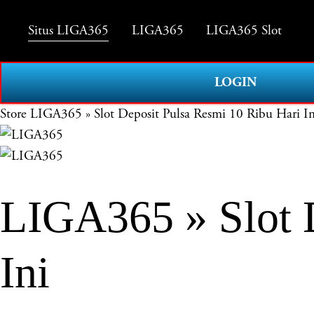
Situs LIGA365
LIGA365
LIGA365 Slot
LOGIN
Store
LIGA365 » Slot Deposit Pulsa Resmi 10 Ribu Hari In
LIGA365 » Slot D
Ini