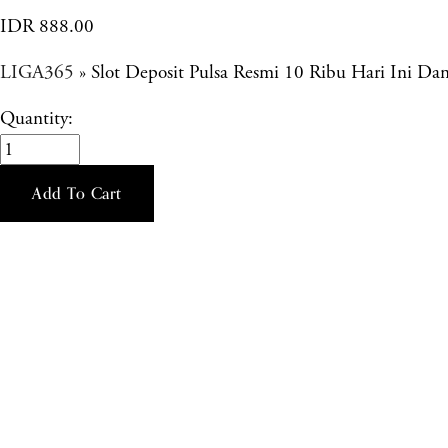
IDR 888.00
LIGA365
» Slot Deposit Pulsa Resmi 10 Ribu Hari Ini Dan 
Quantity:
Add To Cart