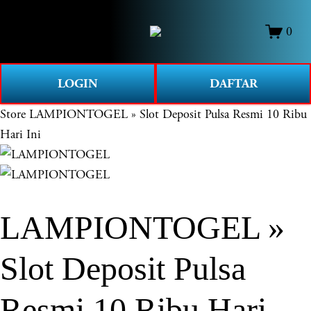
O
0
p
e
n
LOGIN
DAFTAR
M
e
Store
LAMPIONTOGEL » Slot Deposit Pulsa Resmi 10 Ribu
n
Hari Ini
u
LAMPIONTOGEL »
Slot Deposit Pulsa
Resmi 10 Ribu Hari