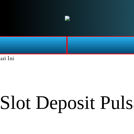
ri Ini
ot Deposit Puls