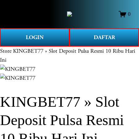
O
0
p
e
n
LOGIN
DAFTAR
M
e
Store
KINGBET77 » Slot Deposit Pulsa Resmi 10 Ribu Hari
n
Ini
u
KINGBET77 » Slot
Deposit Pulsa Resmi
10 Ribu Hari Ini