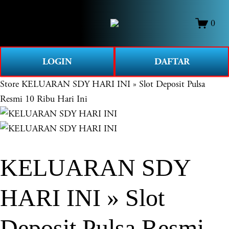
O
0
p
e
n
LOGIN
DAFTAR
M
e
Store
KELUARAN SDY HARI INI » Slot Deposit Pulsa
n
Resmi 10 Ribu Hari Ini
u
KELUARAN SDY
HARI INI » Slot
Deposit Pulsa Resmi