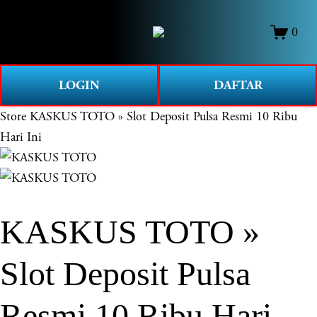
O
0
p
e
n
LOGIN
DAFTAR
M
e
Store
KASKUS TOTO » Slot Deposit Pulsa Resmi 10 Ribu
n
Hari Ini
u
KASKUS TOTO »
Slot Deposit Pulsa
Resmi 10 Ribu Hari