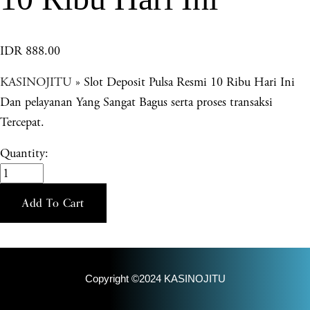
IDR 888.00
KASINOJITU
» Slot Deposit Pulsa Resmi 10 Ribu Hari Ini
Dan pelayanan Yang Sangat Bagus serta proses transaksi
Tercepat.
Quantity:
Add To Cart
Copyright ©2024 KASINOJITU