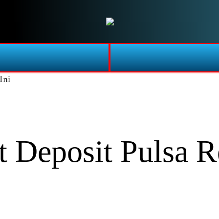
Ini
 Deposit Pulsa R