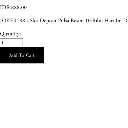
IDR 888.00
JOKER188
» Slot Deposit Pulsa Resmi 10 Ribu Hari Ini Da
Quantity:
Add To Cart