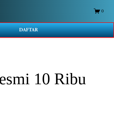
0
DAFTAR
esmi 10 Ribu