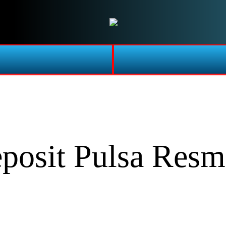
posit Pulsa Resm