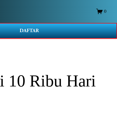
0
DAFTAR
i 10 Ribu Hari