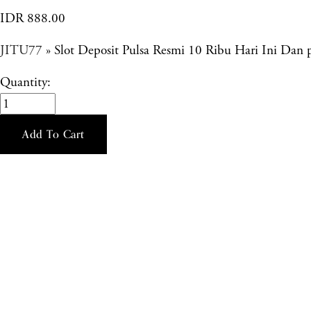
IDR 888.00
JITU77
» Slot Deposit Pulsa Resmi 10 Ribu Hari Ini Dan pe
Quantity:
Add To Cart