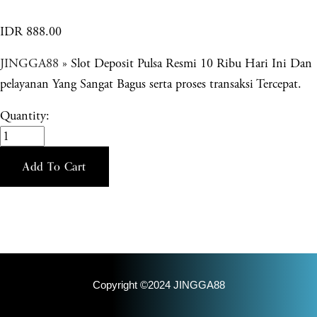
IDR 888.00
JINGGA88
» Slot Deposit Pulsa Resmi 10 Ribu Hari Ini Dan
pelayanan Yang Sangat Bagus serta proses transaksi Tercepat.
Quantity:
Add To Cart
Copyright ©2024 JINGGA88