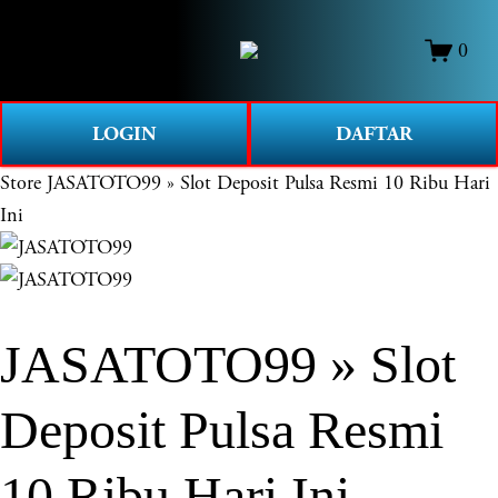
O
0
p
e
n
LOGIN
DAFTAR
M
e
Store
JASATOTO99 » Slot Deposit Pulsa Resmi 10 Ribu Hari
n
Ini
u
JASATOTO99 » Slot
Deposit Pulsa Resmi
10 Ribu Hari Ini