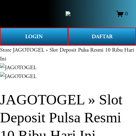
O
0
p
e
n
LOGIN
DAFTAR
M
e
Store
JAGOTOGEL » Slot Deposit Pulsa Resmi 10 Ribu Hari
n
Ini
u
JAGOTOGEL » Slot
Deposit Pulsa Resmi
10 Ribu Hari Ini