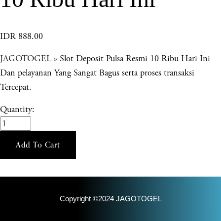
IDR 888.00
JAGOTOGEL
» Slot Deposit Pulsa Resmi 10 Ribu Hari Ini
Dan pelayanan Yang Sangat Bagus serta proses transaksi
Tercepat.
Quantity:
Add To Cart
Copyright ©2024 JAGOTOGEL