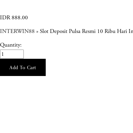
IDR 888.00
INTERWIN88
» Slot Deposit Pulsa Resmi 10 Ribu Hari In
Quantity:
Add To Cart