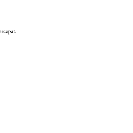
ercepat.