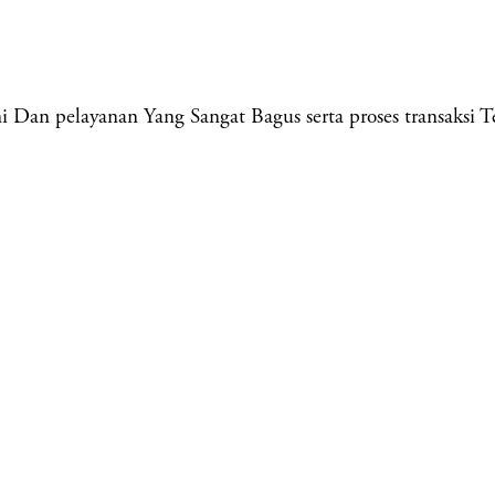
i Dan pelayanan Yang Sangat Bagus serta proses transaksi T