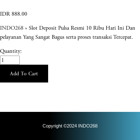
IDR 888.00
INDO268
» Slot Deposit Pulsa Resmi 10 Ribu Hari Ini Dan
pelayanan Yang Sangat Bagus serta proses transaksi Tercepat.
Quantity:
Add To Cart
Copyright ©2024 INDO268