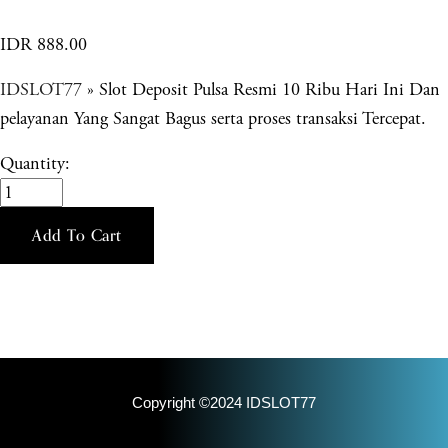
IDR 888.00
IDSLOT77
» Slot Deposit Pulsa Resmi 10 Ribu Hari Ini Dan
pelayanan Yang Sangat Bagus serta proses transaksi Tercepat.
Quantity:
Add To Cart
Copyright ©2024 IDSLOT77