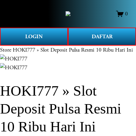
O
0
p
e
n
LOGIN
DAFTAR
M
e
Store
HOKI777 » Slot Deposit Pulsa Resmi 10 Ribu Hari Ini
n
u
HOKI777 » Slot
Deposit Pulsa Resmi
10 Ribu Hari Ini