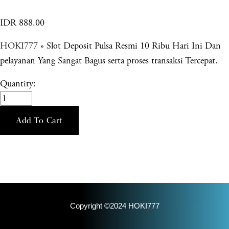
IDR 888.00
HOKI777
» Slot Deposit Pulsa Resmi 10 Ribu Hari Ini Dan
pelayanan Yang Sangat Bagus serta proses transaksi Tercepat.
Quantity:
Add To Cart
Copyright ©2024 HOKI777