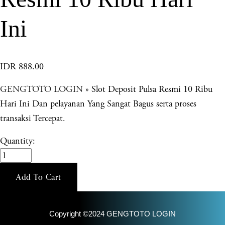
Ini
IDR 888.00
GENGTOTO LOGIN
» Slot Deposit Pulsa Resmi 10 Ribu
Hari Ini Dan pelayanan Yang Sangat Bagus serta proses
transaksi Tercepat.
Quantity:
Add To Cart
Copyright ©2024 GENGTOTO LOGIN