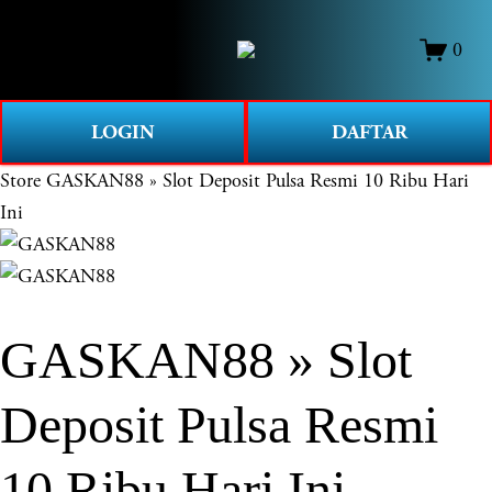
O
0
p
e
n
LOGIN
DAFTAR
M
e
Store
GASKAN88 » Slot Deposit Pulsa Resmi 10 Ribu Hari
n
Ini
u
GASKAN88 » Slot
Deposit Pulsa Resmi
10 Ribu Hari Ini