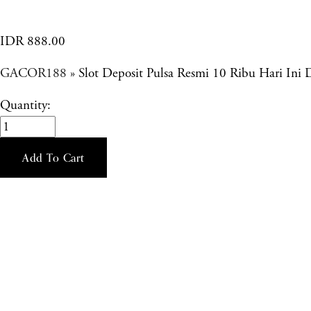
IDR 888.00
GACOR188
» Slot Deposit Pulsa Resmi 10 Ribu Hari Ini D
Quantity:
Add To Cart