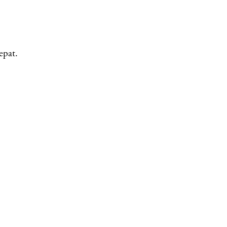
epat.