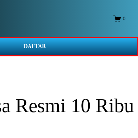
0
DAFTAR
sa Resmi 10 Ribu