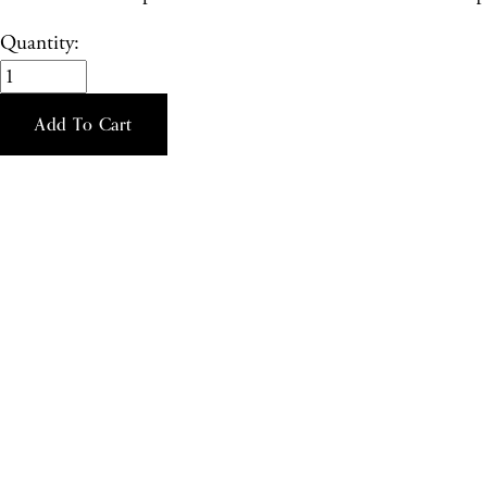
Quantity:
Add To Cart