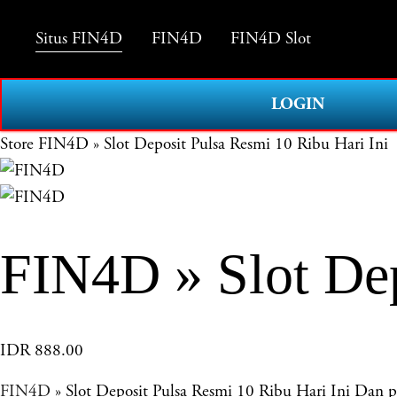
Situs FIN4D
FIN4D
FIN4D Slot
LOGIN
Store
FIN4D » Slot Deposit Pulsa Resmi 10 Ribu Hari Ini
FIN4D » Slot Dep
IDR 888.00
FIN4D
» Slot Deposit Pulsa Resmi 10 Ribu Hari Ini Dan pe