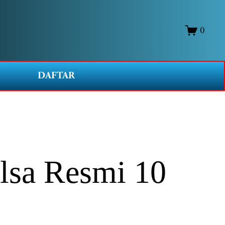
0
DAFTAR
lsa Resmi 10