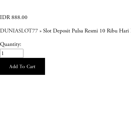
IDR 888.00
DUNIASLOT77
» Slot Deposit Pulsa Resmi 10 Ribu Hari I
Quantity:
Add To Cart