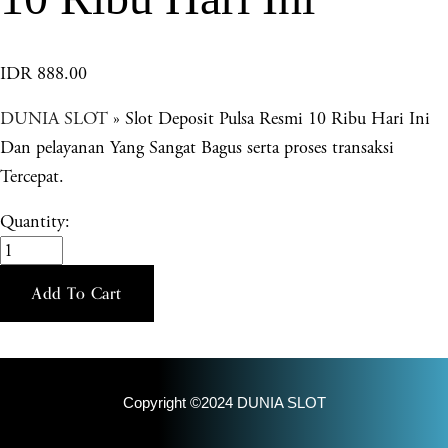
IDR 888.00
DUNIA SLOT
» Slot Deposit Pulsa Resmi 10 Ribu Hari Ini
Dan pelayanan Yang Sangat Bagus serta proses transaksi
Tercepat.
Quantity:
Add To Cart
Copyright ©2024 DUNIA SLOT