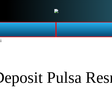
i
eposit Pulsa Res