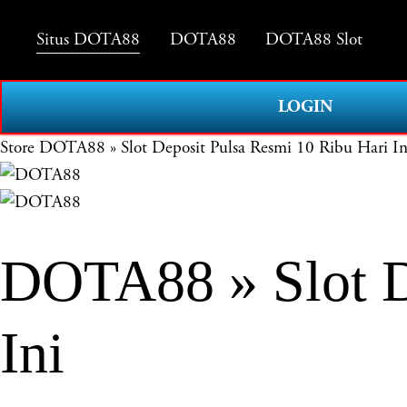
Situs DOTA88
DOTA88
DOTA88 Slot
LOGIN
Store
DOTA88 » Slot Deposit Pulsa Resmi 10 Ribu Hari In
DOTA88 » Slot D
Ini