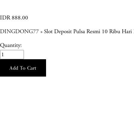
IDR 888.00
DINGDONG77
» Slot Deposit Pulsa Resmi 10 Ribu Hari I
Quantity:
Add To Cart