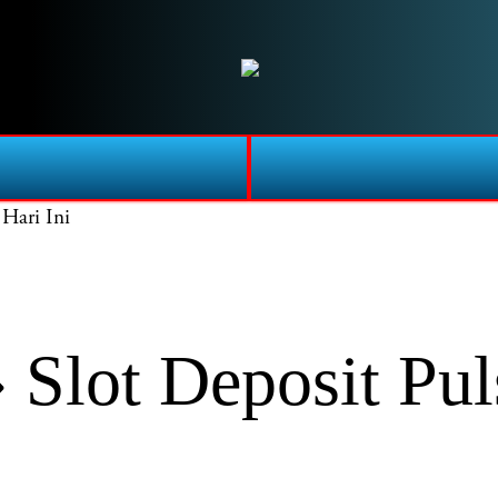
Hari Ini
lot Deposit Pul