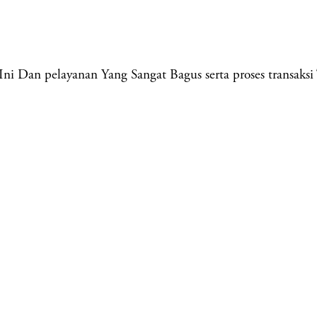
ni Dan pelayanan Yang Sangat Bagus serta proses transaksi 