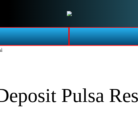
i
eposit Pulsa Res