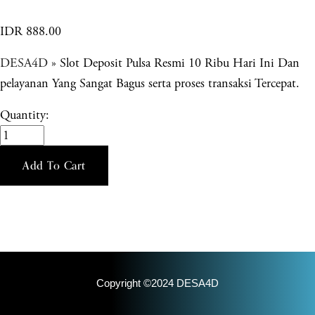
IDR 888.00
DESA4D
» Slot Deposit Pulsa Resmi 10 Ribu Hari Ini Dan
pelayanan Yang Sangat Bagus serta proses transaksi Tercepat.
Quantity:
Add To Cart
Copyright ©2024 DESA4D