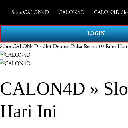
Situs CALON4D
CALON4D
CALON4D Slo
LOGIN
Store
CALON4D » Slot Deposit Pulsa Resmi 10 Ribu Hari 
CALON4D » Slot 
Hari Ini