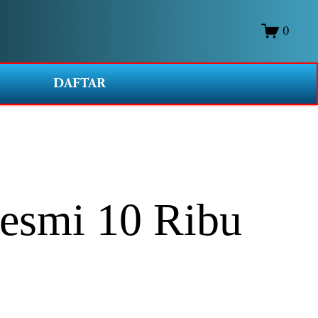
0
DAFTAR
esmi 10 Ribu