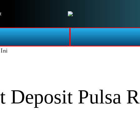
t
Ini
Deposit Pulsa R