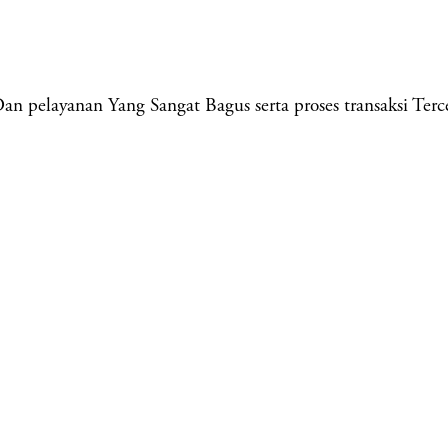
an pelayanan Yang Sangat Bagus serta proses transaksi Terc