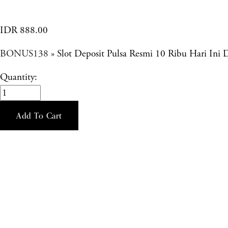
IDR 888.00
BONUS138
» Slot Deposit Pulsa Resmi 10 Ribu Hari Ini D
Quantity:
Add To Cart