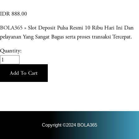
IDR 888.00
BOLA365
» Slot Deposit Pulsa Resmi 10 Ribu Hari Ini Dan
pelayanan Yang Sangat Bagus serta proses transaksi Tercepat.
Quantity:
Add To Cart
Copyright ©2024 BOLA365