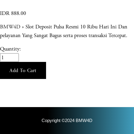
IDR 888.00
BMW4D
» Slot Deposit Pulsa Resmi 10 Ribu Hari Ini Dan
pelayanan Yang Sangat Bagus serta proses transaksi Tercepat.
Quantity:
Add To Cart
Copyright ©2024 BMW4D