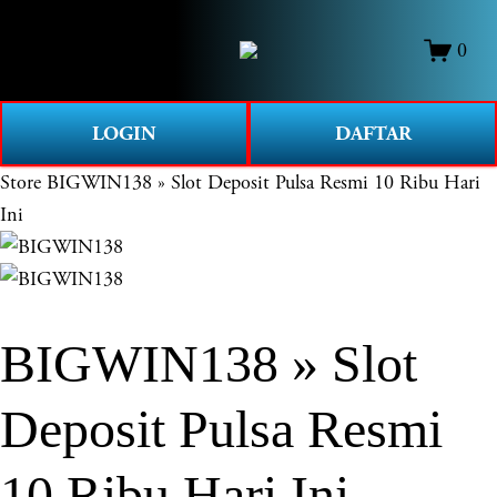
O
0
p
e
n
LOGIN
DAFTAR
M
e
Store
BIGWIN138 » Slot Deposit Pulsa Resmi 10 Ribu Hari
n
Ini
u
BIGWIN138 » Slot
Deposit Pulsa Resmi
10 Ribu Hari Ini