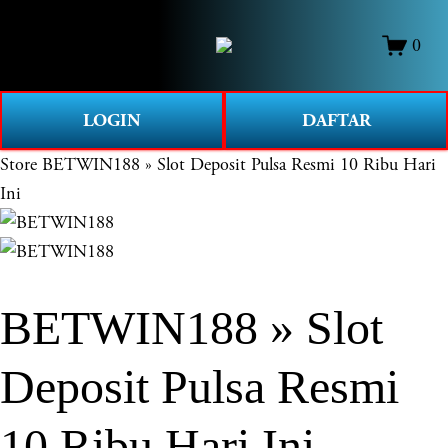
O
0
p
e
n
LOGIN
DAFTAR
M
e
Store
BETWIN188 » Slot Deposit Pulsa Resmi 10 Ribu Hari
n
Ini
u
BETWIN188 » Slot
Deposit Pulsa Resmi
10 Ribu Hari Ini