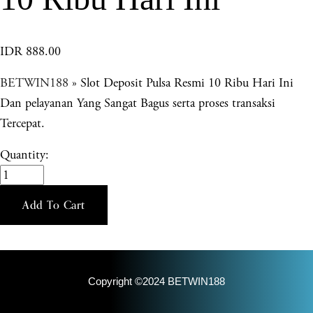
IDR 888.00
BETWIN188
» Slot Deposit Pulsa Resmi 10 Ribu Hari Ini
Dan pelayanan Yang Sangat Bagus serta proses transaksi
Tercepat.
Quantity:
Add To Cart
Copyright ©2024 BETWIN188