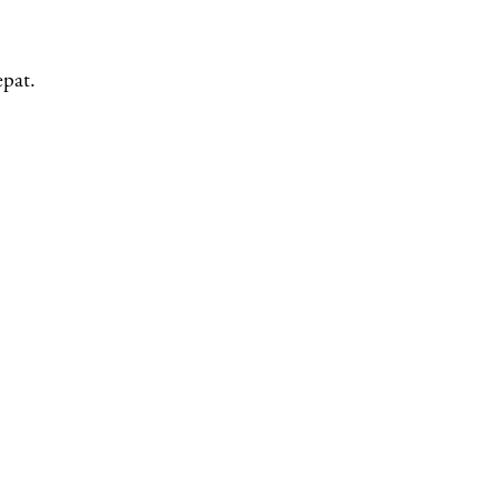
epat.