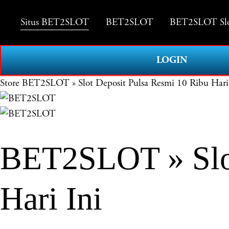
Situs BET2SLOT
BET2SLOT
BET2SLOT Sl
LOGIN
Store
BET2SLOT » Slot Deposit Pulsa Resmi 10 Ribu Hari
BET2SLOT » Slot
Hari Ini