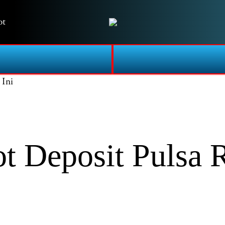
ot
 Ini
 Deposit Pulsa 