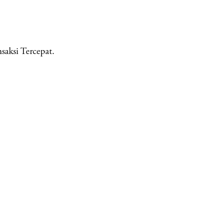
saksi Tercepat.