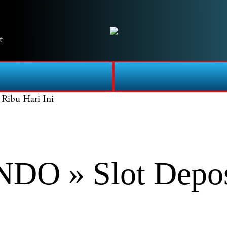
t
Ribu Hari Ini
 » Slot Deposi