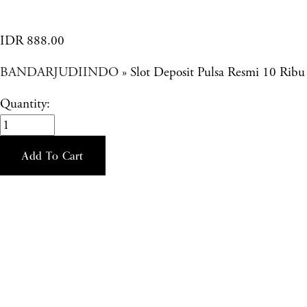
IDR 888.00
BANDARJUDIINDO
» Slot Deposit Pulsa Resmi 10 Ribu 
Quantity:
Add To Cart