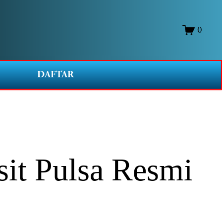
0
DAFTAR
t Pulsa Resmi