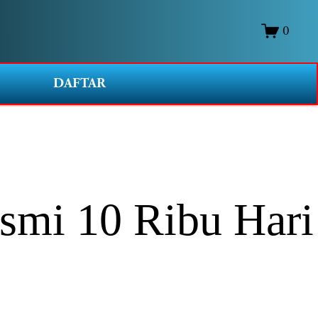
0
DAFTAR
smi 10 Ribu Hari