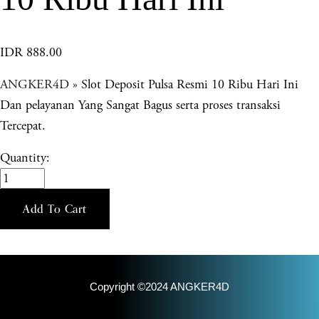
IDR 888.00
ANGKER4D
» Slot Deposit Pulsa Resmi 10 Ribu Hari Ini
Dan pelayanan Yang Sangat Bagus serta proses transaksi
Tercepat.
Quantity:
Add To Cart
Copyright ©2024 ANGKER4D