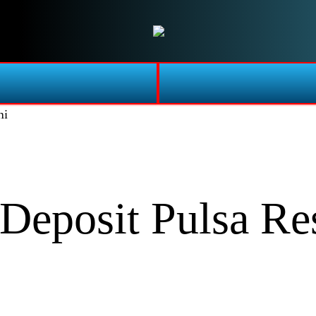
ni
eposit Pulsa Re