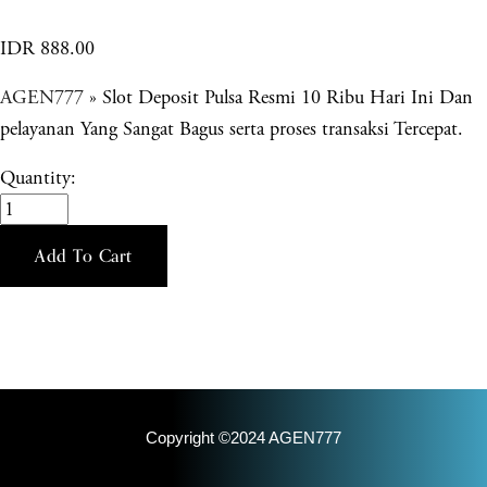
IDR 888.00
AGEN777
» Slot Deposit Pulsa Resmi 10 Ribu Hari Ini Dan
pelayanan Yang Sangat Bagus serta proses transaksi Tercepat.
Quantity:
Add To Cart
Copyright ©2024 AGEN777